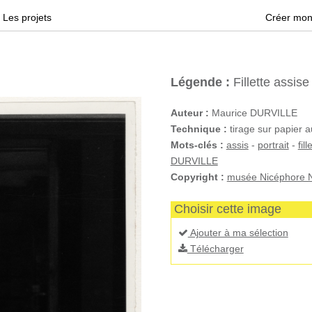
Les projets
Créer mon
Légende :
Fillette assise 
Auteur :
Maurice DURVILLE
Technique :
tirage sur papier a
Mots-clés :
assis
-
portrait
-
fill
DURVILLE
Copyright :
musée Nicéphore N
Choisir cette image
Ajouter à ma sélection
Télécharger