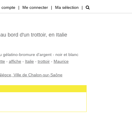
 compte
|
Me connecter
|
Ma sélection
|
au bord d'un trottoir, en Italie
u gélatino-bromure d'argent - noir et blanc
ette
-
affiche
-
Italie
-
trottoir
-
Maurice
iépce, Ville de Chalon-sur-Saône