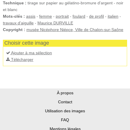
Technique :
tirage sur papier au gélatino-bromure d'argent - noir
et blanc
Mots-clés :
assis
-
femme
-
portrait
-
foulard
-
de profil
-
italien
-
travaux d'aiguille
-
Maurice DURVILLE
Copyright :
musée Nicéphore Niépce, Ville de Chalon-sur-Saône
Choisir cette image
Ajouter à ma sélection
Télécharger
À propos
Contact
Utilisation des images
FAQ
Mentions légales