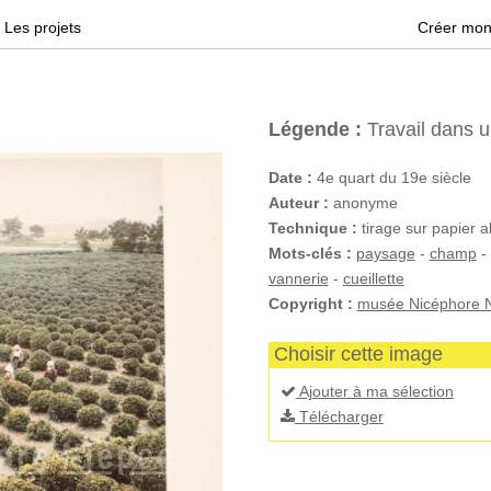
Les projets
Créer mon
Légende :
Travail dans u
Date :
4e quart du 19e siècle
Auteur :
anonyme
Technique :
tirage sur papier a
Mots-clés :
paysage
-
champ
-
vannerie
-
cueillette
Copyright :
musée Nicéphore N
Choisir cette image
Ajouter à ma sélection
Télécharger