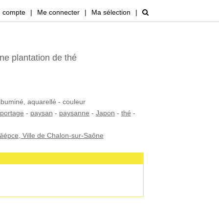
 compte
|
Me connecter
|
Ma sélection
|
ne plantation de thé
lbuminé, aquarellé - couleur
portage
-
paysan
-
paysanne
-
Japon
-
thé
-
iépce, Ville de Chalon-sur-Saône