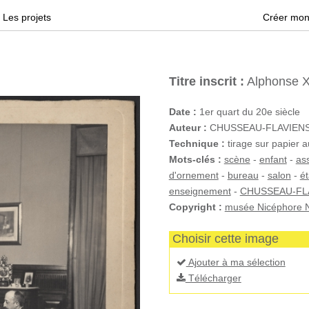
Les projets
Créer mon
Titre inscrit :
Alphonse XI
Date :
1er quart du 20e siècle
Auteur :
CHUSSEAU-FLAVIENS (
Technique :
tirage sur papier a
Mots-clés :
scène
-
enfant
-
ass
d'ornement
-
bureau
-
salon
-
é
enseignement
-
CHUSSEAU-FL
Copyright :
musée Nicéphore N
Choisir cette image
Ajouter à ma sélection
Télécharger