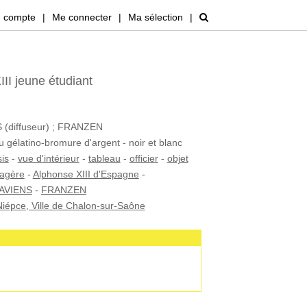
 compte
|
Me connecter
|
Ma sélection
|
II jeune étudiant
diffuseur) ; FRANZEN
u gélatino-bromure d'argent - noir et blanc
is
-
vue d'intérieur
-
tableau
-
officier
-
objet
tagère
-
Alphonse XIII d'Espagne
-
AVIENS
-
FRANZEN
iépce, Ville de Chalon-sur-Saône