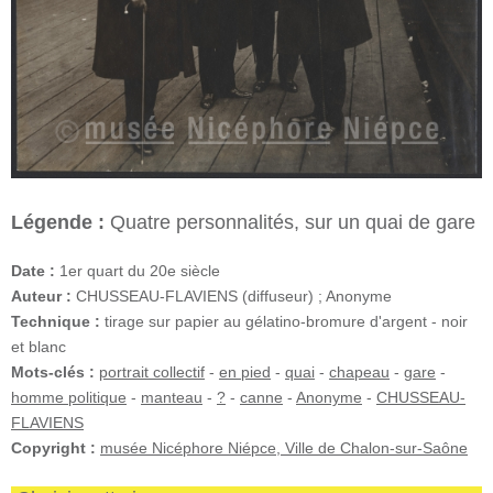
Légende :
Quatre personnalités, sur un quai de gare
Date :
1er quart du 20e siècle
Auteur :
CHUSSEAU-FLAVIENS (diffuseur) ; Anonyme
Technique :
tirage sur papier au gélatino-bromure d'argent - noir
et blanc
Mots-clés :
portrait collectif
-
en pied
-
quai
-
chapeau
-
gare
-
homme politique
-
manteau
-
?
-
canne
-
Anonyme
-
CHUSSEAU-
FLAVIENS
Copyright :
musée Nicéphore Niépce, Ville de Chalon-sur-Saône