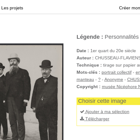
Les projets
Créer mon
Légende :
Personnalités
Date :
1er quart du 20e siècle
Auteur :
CHUSSEAU-FLAVIENS (
Technique :
tirage sur papier a
Mots-clés :
portrait collectif
-
en
manteau
-
?
-
Anonyme
-
CHUS
Copyright :
musée Nicéphore N
Choisir cette image
Ajouter à ma sélection
Télécharger