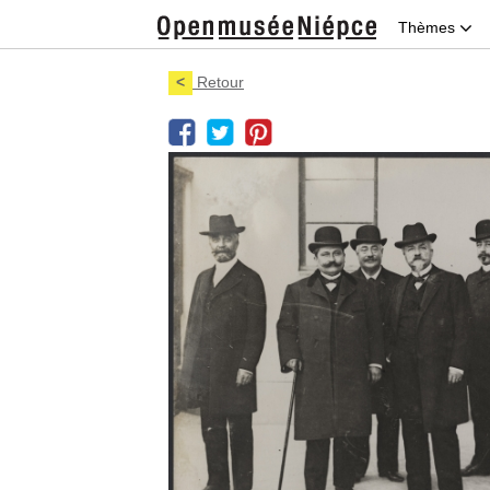
Thèmes
<
Retour