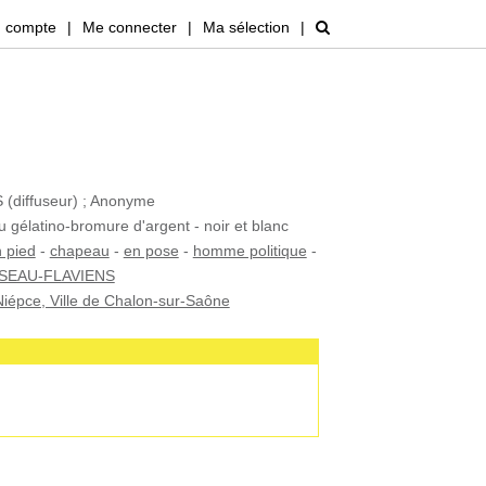
 compte
|
Me connecter
|
Ma sélection
|
diffuseur) ; Anonyme
u gélatino-bromure d'argent - noir et blanc
 pied
-
chapeau
-
en pose
-
homme politique
-
SEAU-FLAVIENS
iépce, Ville de Chalon-sur-Saône