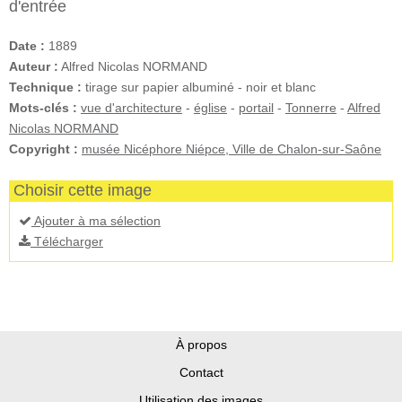
d'entrée
Date :
1889
Auteur :
Alfred Nicolas NORMAND
Technique :
tirage sur papier albuminé - noir et blanc
Mots-clés :
vue d'architecture
-
église
-
portail
-
Tonnerre
-
Alfred
Nicolas NORMAND
Copyright :
musée Nicéphore Niépce, Ville de Chalon-sur-Saône
Choisir cette image
Ajouter à ma sélection
Télécharger
À propos
Contact
Utilisation des images