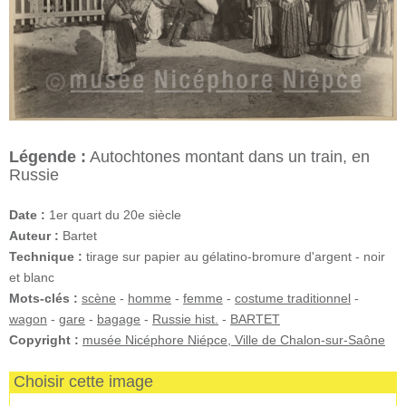
Légende :
Autochtones montant dans un train, en
Russie
Date :
1er quart du 20e siècle
Auteur :
Bartet
Technique :
tirage sur papier au gélatino-bromure d'argent - noir
et blanc
Mots-clés :
scène
-
homme
-
femme
-
costume traditionnel
-
wagon
-
gare
-
bagage
-
Russie hist.
-
BARTET
Copyright :
musée Nicéphore Niépce, Ville de Chalon-sur-Saône
Choisir cette image