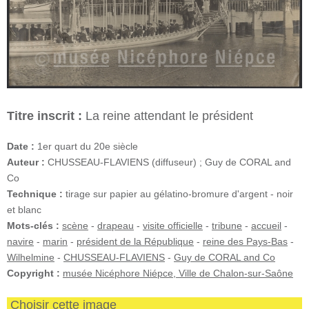
Titre inscrit :
La reine attendant le président
Date :
1er quart du 20e siècle
Auteur :
CHUSSEAU-FLAVIENS (diffuseur) ; Guy de CORAL and
Co
Technique :
tirage sur papier au gélatino-bromure d'argent - noir
et blanc
Mots-clés :
scène
-
drapeau
-
visite officielle
-
tribune
-
accueil
-
navire
-
marin
-
président de la République
-
reine des Pays-Bas
-
Wilhelmine
-
CHUSSEAU-FLAVIENS
-
Guy de CORAL and Co
Copyright :
musée Nicéphore Niépce, Ville de Chalon-sur-Saône
Choisir cette image