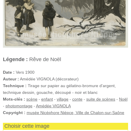
Légende :
Rêve de Noël
Date :
Vers 1900
Auteur :
Amédée VIGNOLA (décorateur)
Technique :
Tirage sur papier au gélatino-bromure d'argent,
technique dessin, gouache, découpé - noir et blanc
Mots-clés :
scène
-
enfant
-
village
-
conte
-
suite de scènes
-
Noël
-
photomontage
-
Amédée VIGNOLA
Copyright :
musée Nicéphore Niépce, Ville de Chalon-sur-Saône
Choisir cette image