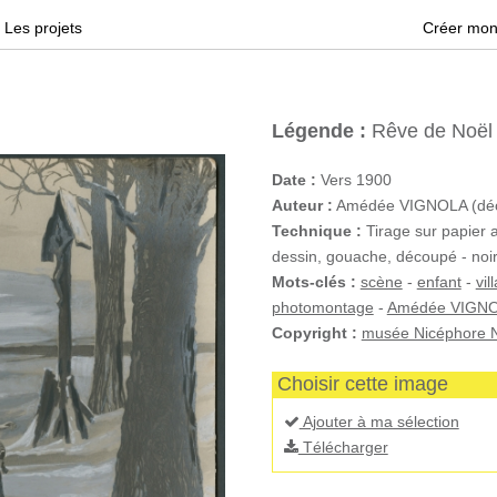
Les projets
Créer mon
Légende :
Rêve de Noël
Date :
Vers 1900
Auteur :
Amédée VIGNOLA (déc
Technique :
Tirage sur papier 
dessin, gouache, découpé - noir
Mots-clés :
scène
-
enfant
-
vil
photomontage
-
Amédée VIGN
Copyright :
musée Nicéphore N
Choisir cette image
Ajouter à ma sélection
Télécharger