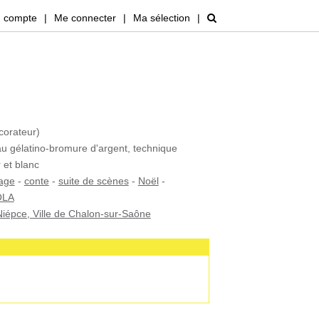
 compte
|
Me connecter
|
Ma sélection
|
orateur)
au gélatino-bromure d'argent, technique
 et blanc
lage
-
conte
-
suite de scènes
-
Noël
-
OLA
iépce, Ville de Chalon-sur-Saône