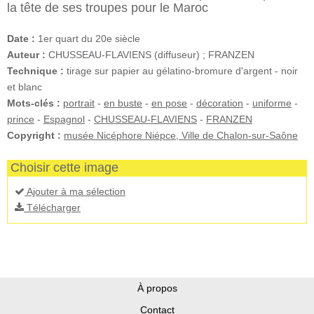
la tête de ses troupes pour le Maroc
Date :
1er quart du 20e siècle
Auteur :
CHUSSEAU-FLAVIENS (diffuseur) ; FRANZEN
Technique :
tirage sur papier au gélatino-bromure d'argent - noir
et blanc
Mots-clés :
portrait
-
en buste
-
en pose
-
décoration
-
uniforme
-
prince
-
Espagnol
-
CHUSSEAU-FLAVIENS
-
FRANZEN
Copyright :
musée Nicéphore Niépce, Ville de Chalon-sur-Saône
Choisir cette image
Ajouter à ma sélection
Télécharger
À propos
Contact