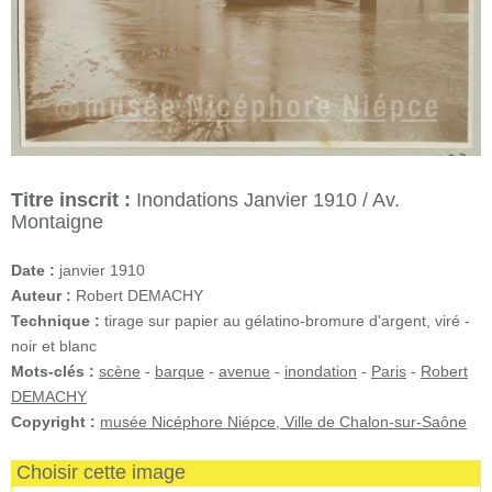
Titre inscrit :
Inondations Janvier 1910 / Av.
Montaigne
Date :
janvier 1910
Auteur :
Robert DEMACHY
Technique :
tirage sur papier au gélatino-bromure d'argent, viré -
noir et blanc
Mots-clés :
scène
-
barque
-
avenue
-
inondation
-
Paris
-
Robert
DEMACHY
Copyright :
musée Nicéphore Niépce, Ville de Chalon-sur-Saône
Choisir cette image